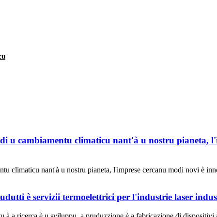
cu
i di u cambiamentu climaticu nant'à u nostru pianeta, l
ntu climaticu nant'à u nostru pianeta, l'imprese cercanu modi novi è in
ti è servizii termoelettrici per l'industrie laser indus
a ricerca è u sviluppu, a pruduzzione è a fabricazione di dispositivi 