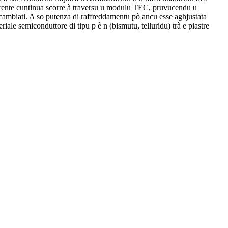
corrente cuntinua scorre à traversu u modulu TEC, pruvucendu u
i sò cambiati. A so putenza di raffreddamentu pò ancu esse aghjustata
ale semiconduttore di tipu p è n (bismutu, telluridu) trà e piastre