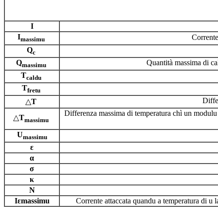
I
I
Corrente
massimu
Q
c
Q
Quantità massima di cal
massimu
T
caldu
T
fretu
Diffe
△
T
Differenza massima di temperatura chì un modulu 
△
T
massimu
U
massimu
ε
α
σ
κ
N
I
ε
massimu
Corrente attaccata quandu a temperatura di u l