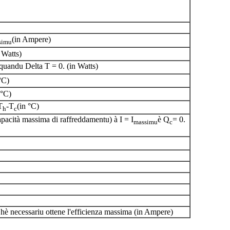
(in Ampere)
simu
 Watts)
quandu Delta T = 0. (in Watts)
°C)
 °C)
T
-T
(in °C)
h
c
acità massima di raffreddamentu) à I = I
è Q
= 0.
massimu
c
 hè necessariu ottene l'efficienza massima (in Ampere)