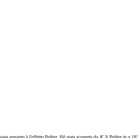
asata annantu à l'effettu Peltier. Hè stata scuperta da JCA Peltier in u