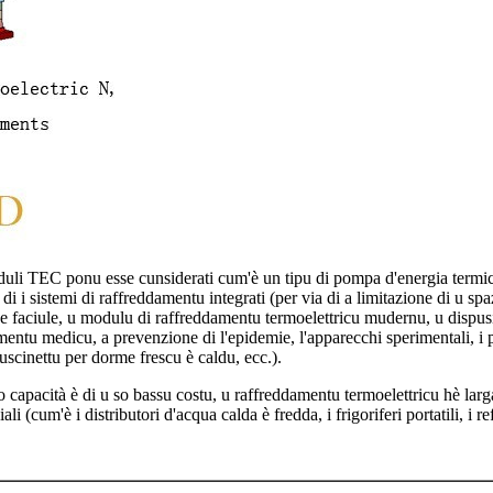
duli TEC ponu esse cunsiderati cum'è un tipu di pompa d'energia termica à
 di i sistemi di raffreddamentu integrati (per via di a limitazione di u s
ione faciule, u modulu di raffreddamentu termoelettricu mudernu, u dispu
tamentu medicu, a prevenzione di l'epidemie, l'apparecchi sperimentali, i 
 cuscinettu per dorme frescu è caldu, ecc.).
so capacità è di u so bassu costu, u raffreddamentu termoelettricu hè larg
i (cum'è i distributori d'acqua calda è fredda, i frigoriferi portatili, i ref