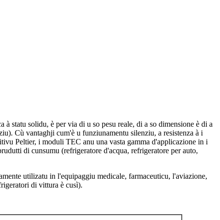
 statu solidu, è per via di u so pesu reale, di a so dimensione è di a
paziu). Cù vantaghji cum'è u funziunamentu silenziu, a resistenza à i
sitivu Peltier, i moduli TEC anu una vasta gamma d'applicazione in i
prudutti di cunsumu (refrigeratore d'acqua, refrigeratore per auto,
amente utilizatu in l'equipaggiu medicale, farmaceuticu, l'aviazione,
rigeratori di vittura è cusì).