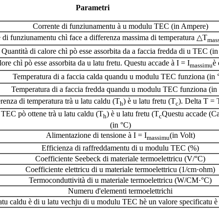
Parametri
Corrente di funziunamentu à u modulu TEC (in Ampere)
 di funziunamentu chì face a differenza massima di temperatura △T
mas
Quantità di calore chì pò esse assorbita da a faccia fredda di u TEC (in
ore chì pò esse assorbita da u latu fretu. Questu accade à I = I
è 
massimu
Temperatura di a faccia calda quandu u modulu TEC funziona (in 
Temperatura di a faccia fredda quandu u modulu TEC funziona (in
renza di temperatura trà u latu caldu (T
) è u latu fretu (T
). Delta T = 
h
c
TEC pò ottene trà u latu caldu (T
) è u latu fretu (T
Questu accade (Cap
h
c
(in °C)
Alimentazione di tensione à I = I
(in Volt)
massimu
Efficienza di raffreddamentu di u modulu TEC (%)
Coefficiente Seebeck di materiale termoelettricu (V/°C)
Coefficiente elettricu di u materiale termoelettricu (1/cm·ohm)
Termoconduttività di u materiale termoelettricu (W/CM·°C)
Numeru d'elementi termoelettrichi
atu caldu è di u latu vechju di u modulu TEC hè un valore specificatu è