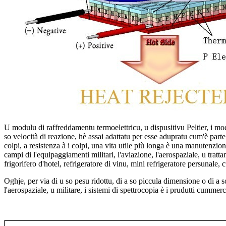
U modulu di raffreddamentu termoelettricu, u dispusitivu Peltier, i mo
so velocità di reazione, hè assai adattatu per esse adupratu cum'è parte
colpi, a resistenza à i colpi, una vita utile più longa è una manutenz
campi di l'equipaggiamenti militari, l'aviazione, l'aerospaziale, u trat
frigorifero d'hotel, refrigeratore di vinu, mini refrigeratore persunale,
Oghje, per via di u so pesu ridottu, di a so piccula dimensione o di a 
l'aerospaziale, u militare, i sistemi di spettrocopia è i prudutti cummercial