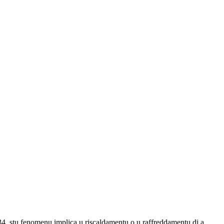
 1834, stu fenomenu implica u riscaldamentu o u raffreddamentu di a