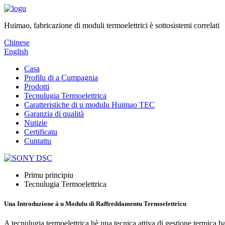
Huimao, fabricazione di moduli termoelettrici è sottosistemi correlati
Chinese
English
Casa
Profilu di a Cumpagnia
Prodotti
Tecnulugia Termoelettrica
Caratteristiche di u modulu Huimao TEC
Garanzia di qualità
Nutizie
Certificatu
Cuntattu
Primu principiu
Tecnulugia Termoelettrica
Una Introduzione à u Modulu di Raffreddamentu Termoelettricu
A tecnulugia termoelettrica hè una tecnica attiva di gestione termica b