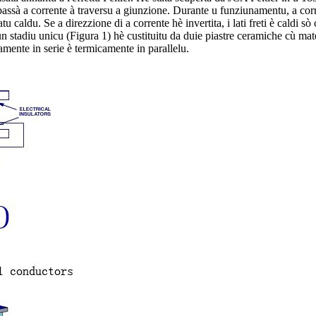
du passà a corrente à traversu a giunzione. Durante u funziunamentu, a 
latu caldu. Se a direzzione di a corrente hè invertita, i lati freti è cald
stadiu unicu (Figura 1) hè custituitu da duie piastre ceramiche cù materi
amente in serie è termicamente in parallelu.