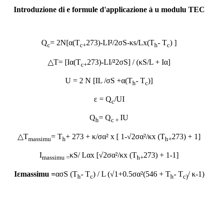
Introduzione di e formule d'applicazione à u modulu TEC
Q
= 2N[α(T
273)-LI
²
/2σS-κs/Lx(T
- T
) ]
c
c
+
h
c
△T= [Iα(T
273)-LI/
²
2σS] / (κS/L + Iα]
c
+
U = 2 N [IL /σS +α(T
- T
)]
h
c
ε = Q
/UI
c
Q
= Q
IU
h
c +
△T
= T
+ 273 + κ/σα² x [ 1-√2σα²/κx (T
273) + 1]
massimu
h
h
+
I
κS/ Lαx [√2σα²/κx (T
273) + 1-1]
massimu =
h
+
I
ε
massimu =
ασS (T
- T
) / L (√1+0.5σα²(546 + T
- T
/ κ-1)
h
c
h
c)