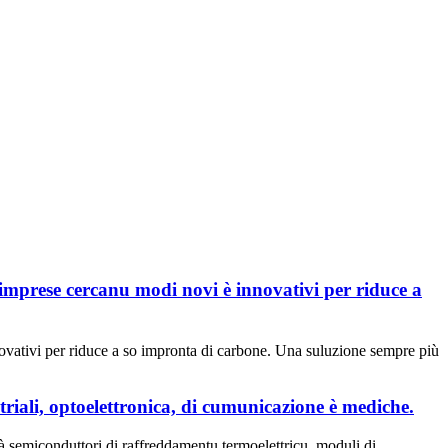
'imprese cercanu modi novi è innovativi per riduce a
novativi per riduce a so impronta di carbone. Una suluzione sempre più
triali, optoelettronica, di cumunicazione è mediche.
à semiconduttori di raffreddamentu termoelettricu, moduli di